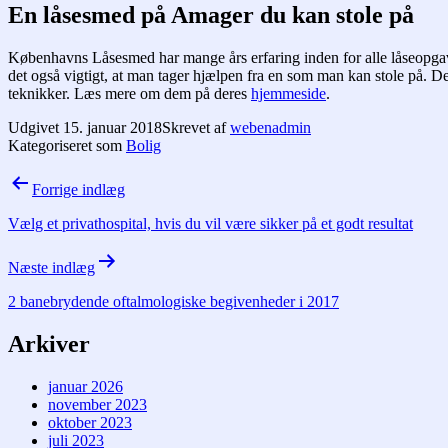
En låsesmed på Amager du kan stole på
Københavns Låsesmed har mange års erfaring inden for alle låseopgaver
det også vigtigt, at man tager hjælpen fra en som man kan stole på.
teknikker. Læs mere om dem på deres
hjemmeside
.
Udgivet
15. januar 2018
Skrevet af
webenadmin
Kategoriseret som
Bolig
Indlægsnavigation
Forrige indlæg
Vælg et privathospital, hvis du vil være sikker på et godt resultat
Næste indlæg
2 banebrydende oftalmologiske begivenheder i 2017
Arkiver
januar 2026
november 2023
oktober 2023
juli 2023