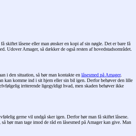
 skiftet låsene eller man ønsker en kopi af sin nøgle. Det er bare få
ed. Udover Amager, så dækker de også resten af hovedstadsområdet.
man i den situation, så bør man kontakte en
låsesmed på Amager
.
 kan komme ind i sit hjem eller sin bil igen. Derfor behøver den lille
r selvfølgelig irriterende ligegyldigt hvad, men skaden behøver ikke
følelig gerne vil undgå sker igen. Derfor bør man få skiftet låsene.
 det, så bør man tage imod de råd en låsesmed på Amager kan give. Man