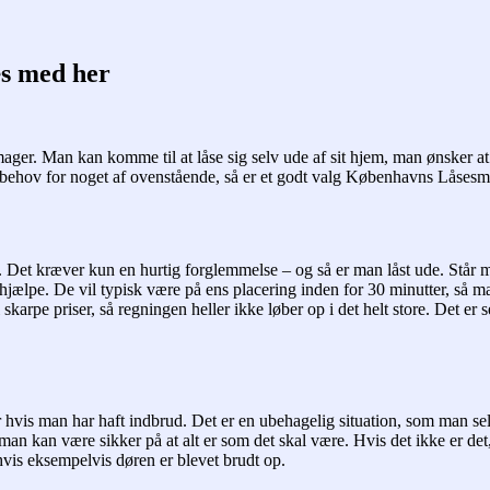
s med her
r. Man kan komme til at låse sig selv ude af sit hjem, man ønsker at få
ehov for noget af ovenstående, så er et godt valg Københavns Låsesm
kt. Det kræver kun en hurtig forglemmelse – og så er man låst ude. Står 
ælpe. De vil typisk være på ens placering inden for 30 minutter, så man
 skarpe priser, så regningen heller ikke løber op i det helt store. Det e
hvis man har haft indbrud. Det er en ubehagelig situation, som man selv
å man kan være sikker på at alt er som det skal være. Hvis det ikke er
 hvis eksempelvis døren er blevet brudt op.