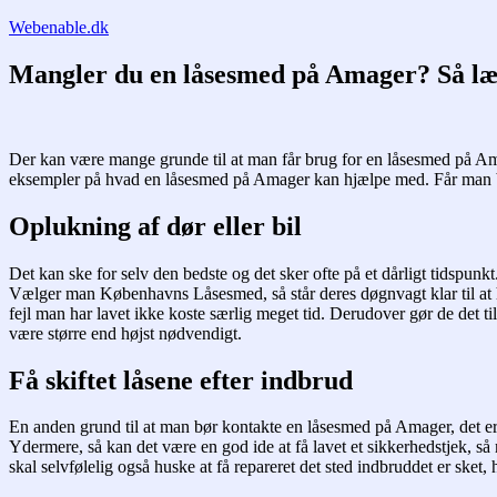
Fortsæt
Webenable.dk
til
indhold
Mangler du en låsesmed på Amager? Så læ
Der kan være mange grunde til at man får brug for en låsesmed på Amage
eksempler på hvad en låsesmed på Amager kan hjælpe med. Får man b
Oplukning af dør eller bil
Det kan ske for selv den bedste og det sker ofte på et dårligt tidspun
Vælger man Københavns Låsesmed, så står deres døgnvagt klar til at hj
fejl man har lavet ikke koste særlig meget tid. Derudover gør de det til
være større end højst nødvendigt.
Få skiftet låsene efter indbrud
En anden grund til at man bør kontakte en låsesmed på Amager, det er 
Ydermere, så kan det være en god ide at få lavet et sikkerhedstjek, s
skal selvfølelig også huske at få repareret det sted indbruddet er sket,