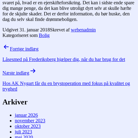
svaret på, hvad er en ejerskifteforsikring. Det kan i sidste ende spare
dig mange penge, da det kan blive utroligt dyrt selv at skulle hæfte
for de skjulte skader. Det er derfor information, du bør huske, den
dag du selv skal finde drømmeboligen.
Udgivet
31. januar 2018
Skrevet af
webenadmin
Kategoriseret som
Bolig
Indlægsnavigation
Forrige indlæg
Låsesmed på Frederiksberg hjælper dig, når du har brug for det
Næste indlæg
Hos AK Nygart får du en brystoperation med fokus på kvalitet og
tryghed
Arkiver
januar 2026
november 2023
oktober 2023
juli 2023
maj 2020