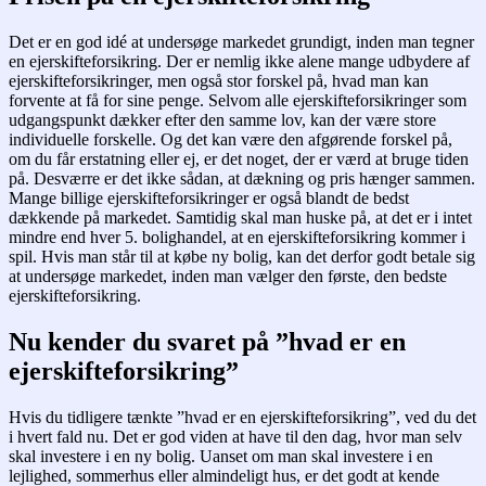
Det er en god idé at undersøge markedet grundigt, inden man tegner
en ejerskifteforsikring. Der er nemlig ikke alene mange udbydere af
ejerskifteforsikringer, men også stor forskel på, hvad man kan
forvente at få for sine penge. Selvom alle ejerskifteforsikringer som
udgangspunkt dækker efter den samme lov, kan der være store
individuelle forskelle. Og det kan være den afgørende forskel på,
om du får erstatning eller ej, er det noget, der er værd at bruge tiden
på. Desværre er det ikke sådan, at dækning og pris hænger sammen.
Mange billige ejerskifteforsikringer er også blandt de bedst
dækkende på markedet. Samtidig skal man huske på, at det er i intet
mindre end hver 5. bolighandel, at en ejerskifteforsikring kommer i
spil. Hvis man står til at købe ny bolig, kan det derfor godt betale sig
at undersøge markedet, inden man vælger den første, den bedste
ejerskifteforsikring.
Nu kender du svaret på ”hvad er en
ejerskifteforsikring”
Hvis du tidligere tænkte ”hvad er en ejerskifteforsikring”, ved du det
i hvert fald nu. Det er god viden at have til den dag, hvor man selv
skal investere i en ny bolig. Uanset om man skal investere i en
lejlighed, sommerhus eller almindeligt hus, er det godt at kende