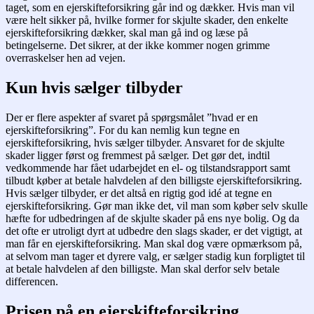
taget, som en ejerskifteforsikring går ind og dækker. Hvis man vil
være helt sikker på, hvilke former for skjulte skader, den enkelte
ejerskifteforsikring dækker, skal man gå ind og læse på
betingelserne. Det sikrer, at der ikke kommer nogen grimme
overraskelser hen ad vejen.
Kun hvis sælger tilbyder
Der er flere aspekter af svaret på spørgsmålet ”hvad er en
ejerskifteforsikring”. For du kan nemlig kun tegne en
ejerskifteforsikring, hvis sælger tilbyder. Ansvaret for de skjulte
skader ligger først og fremmest på sælger. Det gør det, indtil
vedkommende har fået udarbejdet en el- og tilstandsrapport samt
tilbudt køber at betale halvdelen af den billigste ejerskifteforsikring.
Hvis sælger tilbyder, er det altså en rigtig god idé at tegne en
ejerskifteforsikring. Gør man ikke det, vil man som køber selv skulle
hæfte for udbedringen af de skjulte skader på ens nye bolig. Og da
det ofte er utroligt dyrt at udbedre den slags skader, er det vigtigt, at
man får en ejerskifteforsikring. Man skal dog være opmærksom på,
at selvom man tager et dyrere valg, er sælger stadig kun forpligtet til
at betale halvdelen af den billigste. Man skal derfor selv betale
differencen.
Prisen på en ejerskifteforsikring