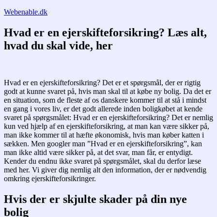
Fortsæt
Webenable.dk
til
indhold
Hvad er en ejerskifteforsikring? Læs alt,
hvad du skal vide, her
Hvad er en ejerskifteforsikring? Det er et spørgsmål, der er rigtig
godt at kunne svaret på, hvis man skal til at købe ny bolig. Da det er
en situation, som de fleste af os danskere kommer til at stå i mindst
en gang i vores liv, er det godt allerede inden boligkøbet at kende
svaret på spørgsmålet: Hvad er en ejerskifteforsikring? Det er nemlig
kun ved hjælp af en ejerskifteforsikring, at man kan være sikker på,
man ikke kommer til at hæfte økonomisk, hvis man køber katten i
sækken. Men googler man ”Hvad er en ejerskifteforsikring”, kan
man ikke altid være sikker på, at det svar, man får, er entydigt.
Kender du endnu ikke svaret på spørgsmålet, skal du derfor læse
med her. Vi giver dig nemlig alt den information, der er nødvendig
omkring ejerskifteforsikringer.
Hvis der er skjulte skader på din nye
bolig