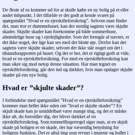
De fleste af os kommer ud for at skulle købe en ny bolig på et eller
andet tidspunkt. I det tilfælde er det godt at kende svaret på
spørgsmålet ”Hvad er en ejerskifteforsikring”. Selvom man finder
det, man tror er drømmehuset, kan der nemlig sagtens være skjulte
skader. Skjulte skader kan forekomme på både sommerhuse,
almindelige huse og i ejerlejligheder. Som det fremgår af navnet, er
det ikke noget, der lige kan ses med det blotte øje. Derfor kan der
sagtens være skjulte skader, selvom der ikke står noget om det i
tilstandsrapporten på huset. Og det er her, det er rigtigt godt at vide,
hvad er en ejerskifteforsikring. For med en ejerskifteforsikring kan
man sikre sig mod netop denne situation. Har man tegnet en
ejerskifteforsikring, går den ind og dækker, hvis man opdager skjulte
skader på ens nye bolig.
Hvad er ”skjulte skader”?
I forbindelse med spørgsmålet ”Hvad er en ejerskifteforsikring”
kommer man heller ikke uden om ”hvad er skjulte skader”? En
skjult skade kan jo umiddelbart være mange ting, og det er måske
ikke alt, du forestiller dig, der bliver dækket af en
ejerskifteforsikring. Som tommelfingerregel siger man, at en skjult
skade på boligen er en skade, der har væsentlig betydning for
boligens funktion. Det er altså ting som revner i murene og huller i