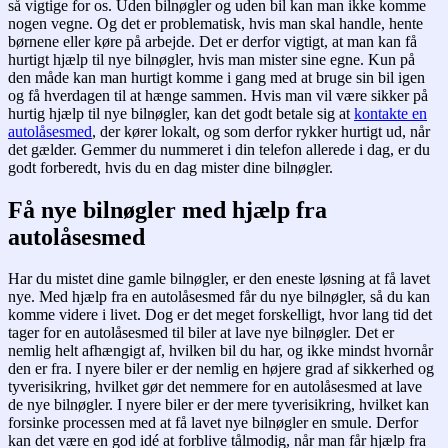
så vigtige for os. Uden bilnøgler og uden bil kan man ikke komme
nogen vegne. Og det er problematisk, hvis man skal handle, hente
børnene eller køre på arbejde. Det er derfor vigtigt, at man kan få
hurtigt hjælp til nye bilnøgler, hvis man mister sine egne. Kun på
den måde kan man hurtigt komme i gang med at bruge sin bil igen
og få hverdagen til at hænge sammen. Hvis man vil være sikker på
hurtig hjælp til nye bilnøgler, kan det godt betale sig at
kontakte en
autolåsesmed
, der kører lokalt, og som derfor rykker hurtigt ud, når
det gælder. Gemmer du nummeret i din telefon allerede i dag, er du
godt forberedt, hvis du en dag mister dine bilnøgler.
Få nye bilnøgler med hjælp fra
autolåsesmed
Har du mistet dine gamle bilnøgler, er den eneste løsning at få lavet
nye. Med hjælp fra en autolåsesmed får du nye bilnøgler, så du kan
komme videre i livet. Dog er det meget forskelligt, hvor lang tid det
tager for en autolåsesmed til biler at lave nye bilnøgler. Det er
nemlig helt afhængigt af, hvilken bil du har, og ikke mindst hvornår
den er fra. I nyere biler er der nemlig en højere grad af sikkerhed og
tyverisikring, hvilket gør det nemmere for en autolåsesmed at lave
de nye bilnøgler. I nyere biler er der mere tyverisikring, hvilket kan
forsinke processen med at få lavet nye bilnøgler en smule. Derfor
kan det være en god idé at forblive tålmodig, når man får hjælp fra