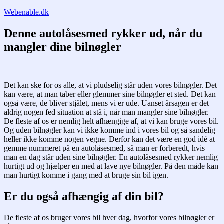
Fortsæt
Webenable.dk
til
indhold
Denne autolåsesmed rykker ud, når du
mangler dine bilnøgler
Det kan ske for os alle, at vi pludselig står uden vores bilnøgler. Det
kan være, at man taber eller glemmer sine bilnøgler et sted. Det kan
også være, de bliver stjålet, mens vi er ude. Uanset årsagen er det
aldrig nogen fed situation at stå i, når man mangler sine bilnøgler.
De fleste af os er nemlig helt afhængige af, at vi kan bruge vores bil.
Og uden bilnøgler kan vi ikke komme ind i vores bil og så sandelig
heller ikke komme nogen vegne. Derfor kan det være en god idé at
gemme nummeret på en autolåsesmed, så man er forberedt, hvis
man en dag står uden sine bilnøgler. En autolåsesmed rykker nemlig
hurtigt ud og hjælper en med at lave nye bilnøgler. På den måde kan
man hurtigt komme i gang med at bruge sin bil igen.
Er du også afhængig af din bil?
De fleste af os bruger vores bil hver dag, hvorfor vores bilnøgler er