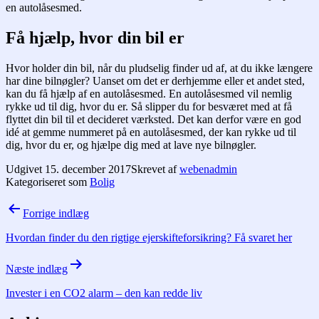
en autolåsesmed.
Få hjælp, hvor din bil er
Hvor holder din bil, når du pludselig finder ud af, at du ikke længere
har dine bilnøgler? Uanset om det er derhjemme eller et andet sted,
kan du få hjælp af en autolåsesmed. En autolåsesmed vil nemlig
rykke ud til dig, hvor du er. Så slipper du for besværet med at få
flyttet din bil til et decideret værksted. Det kan derfor være en god
idé at gemme nummeret på en autolåsesmed, der kan rykke ud til
dig, hvor du er, og hjælpe dig med at lave nye bilnøgler.
Udgivet
15. december 2017
Skrevet af
webenadmin
Kategoriseret som
Bolig
Indlægsnavigation
Forrige indlæg
Hvordan finder du den rigtige ejerskifteforsikring? Få svaret her
Næste indlæg
Invester i en CO2 alarm – den kan redde liv