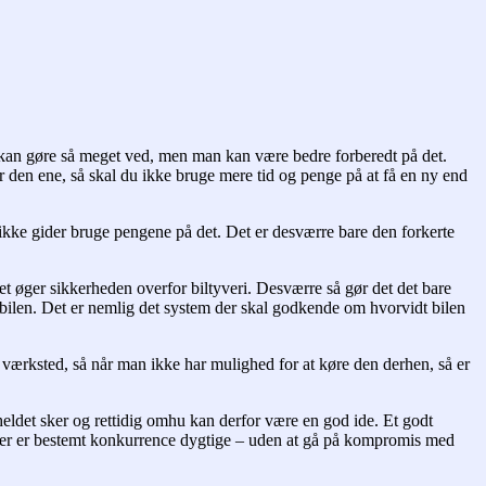
kan gøre så meget ved, men man kan være bedre forberedt på det.
er den ene, så skal du ikke bruge mere tid og penge på at få en ny end
ikke gider bruge pengene på det. Det er desværre bare den forkerte
a det øger sikkerheden overfor biltyveri. Desværre så gør det det bare
i bilen. Det er nemlig det system der skal godkende om hvorvidt bilen
 værksted, så når man ikke har mulighed for at køre den derhen, så er
eldet sker og rettidig omhu kan derfor være en god ide. Et godt
ser er bestemt konkurrence dygtige – uden at gå på kompromis med