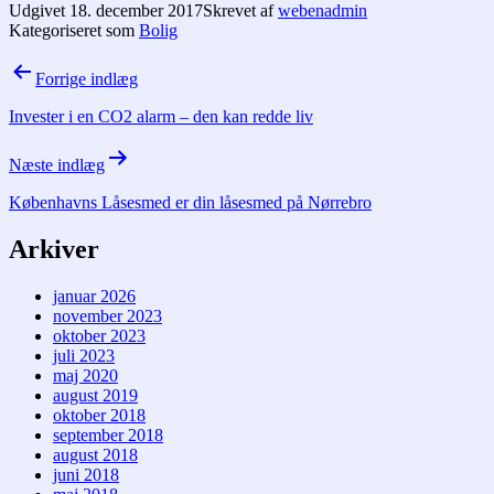
Udgivet
18. december 2017
Skrevet af
webenadmin
Kategoriseret som
Bolig
Indlægsnavigation
Forrige indlæg
Invester i en CO2 alarm – den kan redde liv
Næste indlæg
Københavns Låsesmed er din låsesmed på Nørrebro
Arkiver
januar 2026
november 2023
oktober 2023
juli 2023
maj 2020
august 2019
oktober 2018
september 2018
august 2018
juni 2018