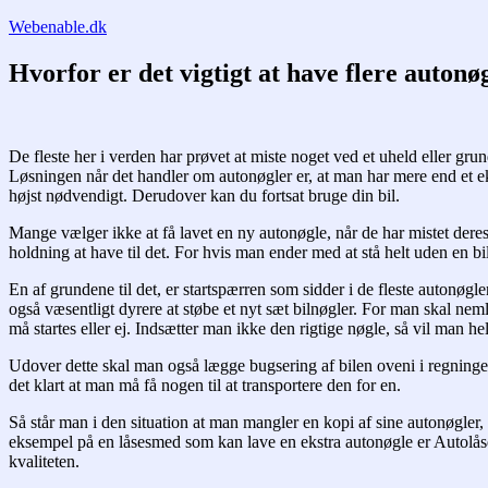
Fortsæt
Webenable.dk
til
indhold
Hvorfor er det vigtigt at have flere autonø
De fleste her i verden har prøvet at miste noget ved et uheld eller gru
Løsningen når det handler om autonøgler er, at man har mere end et ekse
højst nødvendigt. Derudover kan du fortsat bruge din bil.
Mange vælger ikke at få lavet en ny autonøgle, når de har mistet der
holdning at have til det. For hvis man ender med at stå helt uden en bil
En af grundene til det, er startspærren som sidder i de fleste autonøgler
også væsentligt dyrere at støbe et nyt sæt bilnøgler. For man skal nem
må startes eller ej. Indsætter man ikke den rigtige nøgle, så vil man h
Udover dette skal man også lægge bugsering af bilen oveni i regningen
det klart at man må få nogen til at transportere den for en.
Så står man i den situation at man mangler en kopi af sine autonøgler
eksempel på en låsesmed som kan lave en ekstra autonøgle er Autolå
kvaliteten.