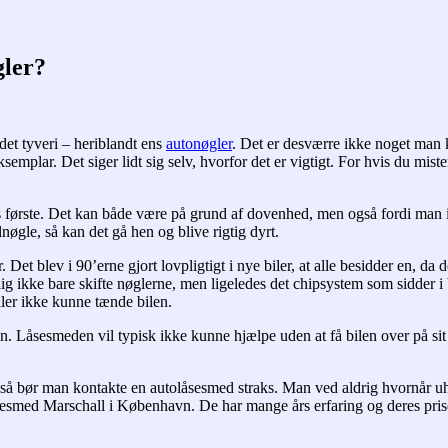
gler?
ndet tyveri – heriblandt ens
autonøgler
. Det er desværre ikke noget man 
mplar. Det siger lidt sig selv, hvorfor det er vigtigt. For hvis du mist
es første. Det kan både være på grund af dovenhed, men også fordi man 
nøgle, så kan det gå hen og blive rigtig dyrt.
. Det blev i 90’erne gjort lovpligtigt i nye biler, at alle besidder en, d
lig ikke bare skifte nøglerne, men ligeledes det chipsystem som sidder 
eller ikke kunne tænde bilen.
. Låsesmeden vil typisk ikke kunne hjælpe uden at få bilen over på sit
, så bør man kontakte en autolåsesmed straks. Man ved aldrig hvornår uh
sesmed Marschall i København. De har mange års erfaring og deres pri